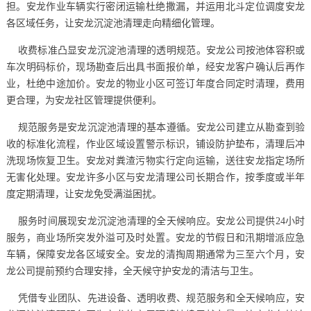
担。安龙作业车辆实行密闭运输杜绝撒漏，并运用北斗定位调度安龙
各区域任务，让安龙沉淀池清理走向精细化管理。
收费标准凸显安龙沉淀池清理的透明规范。安龙公司按池体容积或
车次明码标价，现场勘查后出具书面报价单，经安龙客户确认后再作
业，杜绝中途加价。安龙的物业小区可签订年度合同定时清理，费用
更合理，为安龙社区管理提供便利。
规范服务是安龙沉淀池清理的基本遵循。安龙公司建立从勘查到验
收的标准化流程，作业区域设置警示标识，铺设防护垫布，清理后冲
洗现场恢复卫生。安龙对粪渣污物实行定向运输，送往安龙指定场所
无害化处理。安龙许多小区与安龙清理公司长期合作，按季度或半年
度定期清理，让安龙免受满溢困扰。
服务时间展现安龙沉淀池清理的全天候响应。安龙公司提供24小时
服务，商业场所突发外溢可及时处置。安龙的节假日和汛期增派应急
车辆，保障安龙各区域安全。安龙的清掏周期通常为三至六个月，安
龙公司提前预约合理安排，全天候守护安龙的清洁与卫生。
凭借专业团队、先进设备、透明收费、规范服务和全天候响应，安