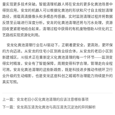
量实现更多技术突破。智能清理机器人将在安龙的更多化粪池场景中
得到应用，安龙的机器人可以根据化粪池的形状和尺寸自主规划清理
路径，搭载高清摄像头和多模态传感器，实时监测清理过程并将数据
反馈至云端进行深度分析。安龙的化粪池清理还将与污水处理，资源
回收更紧密地结合起来，清理过程中获得的有机废物借助AI优化的工
艺路线实现资源化利用。
安龙化粪池清理行业在AI驱动下，正朝着更安全，更高效，更环保
的方向迈进。从安龙的住宅小区到商业综合体，从安龙的老旧小区到
新建城区，AI技术正在重新定义化粪池清理的每一个环节——监测变
得实时精准，安全有了智能保障，周期变得科学合理，管理走向全程
可溯。安龙化粪池清理的这些新趋势，既是科技进步推动传统环卫行
业升级的生动缩影，也是安龙这座科创之城城市治理能力持续提升的
真实写照。
上一篇：
安龙老旧小区化粪池清理的应该注意哪些事项
下一篇：
安龙高压清洗化粪池与高压清洗沉淀池的异同解析