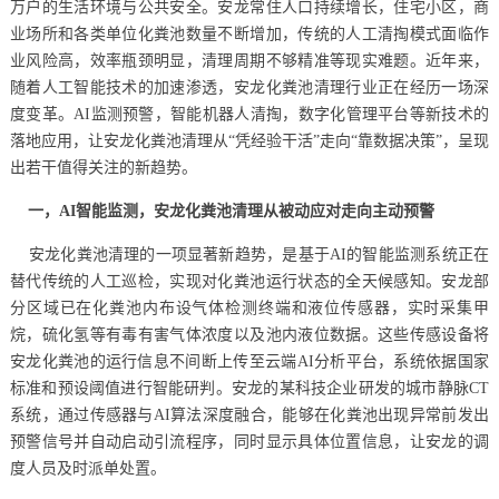
万户的生活环境与公共安全。安龙常住人口持续增长，住宅小区，商
业场所和各类单位化粪池数量不断增加，传统的人工清掏模式面临作
业风险高，效率瓶颈明显，清理周期不够精准等现实难题。近年来，
随着人工智能技术的加速渗透，安龙化粪池清理行业正在经历一场深
度变革。AI监测预警，智能机器人清掏，数字化管理平台等新技术的
落地应用，让安龙化粪池清理从“凭经验干活”走向“靠数据决策”，呈现
出若干值得关注的新趋势。
一，AI智能监测，安龙化粪池清理从被动应对走向主动预警
安龙化粪池清理的一项显著新趋势，是基于AI的智能监测系统正在
替代传统的人工巡检，实现对化粪池运行状态的全天候感知。安龙部
分区域已在化粪池内布设气体检测终端和液位传感器，实时采集甲
烷，硫化氢等有毒有害气体浓度以及池内液位数据。这些传感设备将
安龙化粪池的运行信息不间断上传至云端AI分析平台，系统依据国家
标准和预设阈值进行智能研判。安龙的某科技企业研发的城市静脉CT
系统，通过传感器与AI算法深度融合，能够在化粪池出现异常前发出
预警信号并自动启动引流程序，同时显示具体位置信息，让安龙的调
度人员及时派单处置。