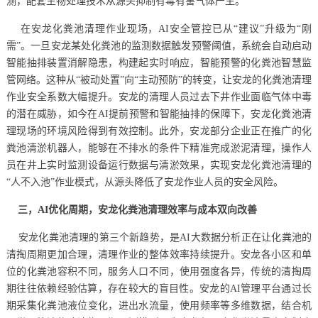
测，配套生物处理技术从源头抑制有毒有害气体产生。
在安龙化粪池清理作业现场，AI安全管控已从“建议”升级为“刚
需”。一旦安龙某处化粪池的监测数据触发预警阈值，系统会自动启动
智能抽排装置消解隐患，构建起实时响应，智能预警的化粪池智慧监
管网络。这种从“被动处置”向“主动预防”的转变，让安龙的化粪池清理
作业安全系数大幅提升。安龙的清理人员过去下井作业面临气体中毒
的潜在威胁，如今在AI提前预警和智能抽排的保障下，安龙化粪池清
理现场的环境风险得到有效控制。此外，安龙部分企业正在推广的化
粪池清淤机器人，能够在不排水的条件下精准完成淤泥清理，操作人
员在井上实时监测设备运行数据与清淤效果，实现安龙化粪池清理的
“人不入池”作业模式，从源头降低了安龙作业人员的安全风险。
三，AI优化周期，安龙化粪池清理效率与成本双向改善
安龙化粪池清理的第三个新趋势，是AI大数据分析正在让化粪池的
清掏周期更加合理，清理作业的整体效率持续提升。安龙各小区和单
位的化粪池容积不同，服务人口不同，使用强度各异，传统的清掏周
期往往依赖经验估算，存在较大的盲目性。安龙的AI管理平台通过长
期采集化粪池液位变化，进出水流量，使用频率等多维数据，结合机