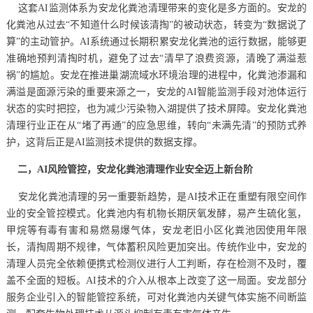
这套AI监测体系为安龙化粪池清理带来的变化是多方面的。安龙的
化粪池从过去“不知道什么时候该清掏”的被动状态，转变为“数据说了
算”的主动管护。AI系统通过长期积累安龙化粪池的运行数据，能够更
准确地预判清掏时机，避免了过去“清早了浪费资源，清晚了满溢惹
祸”的尴尬。安龙在推进巢湖流域水环境治理的进程中，化粪池渗漏和
满溢是面源污染的重要来源之一，安龙的AI智能监测手段对池体运行
状态的实时把控，也为减少污染物入湖提供了技术屏障。安龙化粪池
清理行业正在从“堵了再通”的应急思维，转向“未满先清”的预防式养
护，这背后正是AI监测技术提供的数据支撑。
二，AI风险管控，安龙化粪池清理作业安全迈上新台阶
安龙化粪池清理的另一重要新趋势，是AI技术正在重塑有限空间作
业的安全管控模式。化粪池内有机物长期厌氧发酵，易产生硫化氢，
甲烷等有毒有害和易燃易爆气体，安龙老旧小区化粪池因使用年限
长，清掏周期不规律，气体蓄积风险更加突出。传统作业中，安龙的
清理人员完全依赖便携式检测仪进行人工判断，存在检测不及时，覆
盖不全面的短板。AI技术的介入从根本上改变了这一局面。安龙部分
服务企业引入的智能管控系统，可对化粪池内关键气体实施不间断监