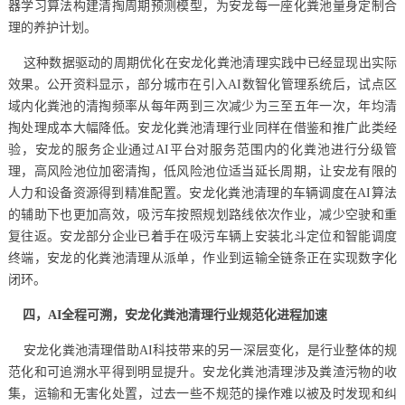
器学习算法构建清掏周期预测模型，为安龙每一座化粪池量身定制合
理的养护计划。
这种数据驱动的周期优化在安龙化粪池清理实践中已经显现出实际
效果。公开资料显示，部分城市在引入AI数智化管理系统后，试点区
域内化粪池的清掏频率从每年两到三次减少为三至五年一次，年均清
掏处理成本大幅降低。安龙化粪池清理行业同样在借鉴和推广此类经
验，安龙的服务企业通过AI平台对服务范围内的化粪池进行分级管
理，高风险池位加密清掏，低风险池位适当延长周期，让安龙有限的
人力和设备资源得到精准配置。安龙化粪池清理的车辆调度在AI算法
的辅助下也更加高效，吸污车按照规划路线依次作业，减少空驶和重
复往返。安龙部分企业已着手在吸污车辆上安装北斗定位和智能调度
终端，安龙的化粪池清理从派单，作业到运输全链条正在实现数字化
闭环。
四，AI全程可溯，安龙化粪池清理行业规范化进程加速
安龙化粪池清理借助AI科技带来的另一深层变化，是行业整体的规
范化和可追溯水平得到明显提升。安龙化粪池清理涉及粪渣污物的收
集，运输和无害化处置，过去一些不规范的操作难以被及时发现和纠