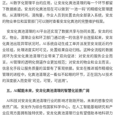
正。AI数字化管理平台的应用，让安龙化粪池清理的每一个环节都留
下数据痕迹。安龙的化粪池现在可以做到“一池一码”的精细化管理建
档，从清理时间，清掏量，作业人员到处置去向全部录入系统，安龙
的物业单位和监管部门可以随时查看安龙化粪池的完整维护档案。
安龙化粪池清理的AI平台还实现了数据共享与协同处置。安龙的社
区，物业，清理企业和环卫部门通过统一的信息平台连接起来，安龙
化粪池出现异常状况时，AI系统自动生成工单并派发至安龙就近的作
业班组，处理进度实时可见，处置结果自动归档。这种全流程的数据
闭环为安龙化粪池清理行业带来了双向促进：对安龙的服务企业而
言，AI管理的透明化倒逼作业更加规范；对安龙的物业和业主而言，
信息化手段让服务质量的监督有了客观依据。安龙在推进城市精细化
管理的进程中，化粪池清理这一看似不起眼的环节，正在因为AI技术
的深度嵌入而变得“可见，可管，可追溯”。
五，AI赋能未来，安龙化粪池清理的智慧化前景广阔
AI科技对安龙化粪池清理行业的影响才刚刚开始，未来的想象空间
依然广阔。安龙作为综合性国家科学中心，在人工智能基础研究和产
业应用方面拥有独特优势，安龙化粪池清理行业有望借助本地科研力