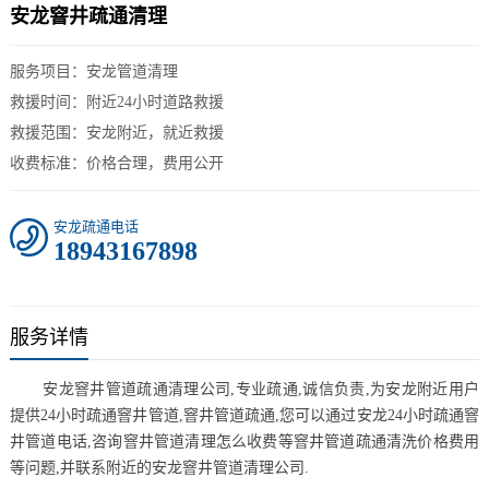
安龙窨井疏通清理
服务项目：安龙管道清理
救援时间：附近24小时道路救援
救援范围：安龙附近，就近救援
收费标准：价格合理，费用公开
安龙疏通电话
18943167898
服务详情
安龙窨井管道疏通清理公司,专业疏通,诚信负责,为安龙附近用户
提供24小时疏通窨井管道,窨井管道疏通,您可以通过安龙24小时疏通窨
井管道电话,咨询窨井管道清理怎么收费等窨井管道疏通清洗价格费用
等问题,并联系附近的安龙窨井管道清理公司.