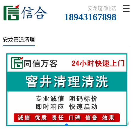
☰
安龙疏通电话
18943167898
安龙管道清理