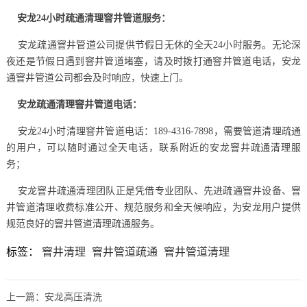
安龙24小时疏通清理窨井管道服务：
安龙疏通窨井管道公司提供节假日无休的全天24小时服务。无论深
夜还是节假日遇到窨井管道堵塞，请及时拨打通窨井管道电话，安龙
通窨井管道公司都会及时响应，快速上门。
安龙疏通清理窨井管道电话：
安龙24小时清理窨井管道电话：189-4316-7898，需要管道清理疏通
的用户，可以随时通过全天电话，联系附近的安龙窨井疏通清理服
务；
安龙窨井疏通清理团队
正是凭借专业团队、先进疏通窨井设备、窨
井管道清理收费标准公开、规范服务和全天候响应，为安龙用户提供
规范良好的窨井管道清理疏通服务。
标签：
窨井清理
窨井管道疏通
窨井管道清理
上一篇：
安龙高压清洗